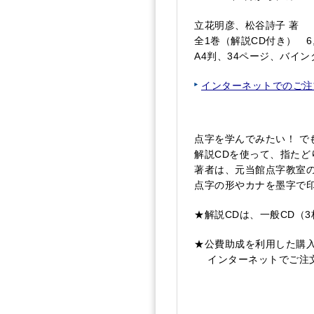
立花明彦、松谷詩子 著 
全1巻（解説CD付き） 6,
A4判、34ページ、バイ
インターネットでのご注
点字を学んでみたい！ で
解説CDを使って、指た
著者は、元当館点字教室
点字の形やカナを墨字で
★解説CDは、一般CD（
★公費助成を利用した購
インターネットでご注文