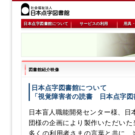
メ
日本点字図書館について
サービスの利用
用具
イ
ン
メ
ニ
ュ
ー
図書館紹介映像
日本点字図書館について
「視覚障害者の読書 日本点字図
日本盲人職能開発センター様、日
団様の企画により製作いただいた
多くの利用者さまの言葉と共に、