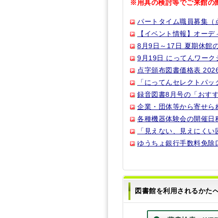
※用具の検討等でご来館の
パートタイム職員募集（
【イベント情報】オーディ
8月9日～17日 夏期休
9月19日 にってんワー
点字頒布図書価格表 202
「にってんセレクトパック
録音図書8月号の「おす
企業・団体等から寄せら
各種機器体験会の開催日
「見えない、見えにくい
ゆうちょ銀行手数料免除
図書館を利用されるかた