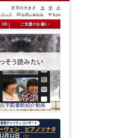
文字の大きさ
大
中
小
トマップ
お問い合わせ
Eng
UD
ご支援のお願い
点字図書館紹介動画