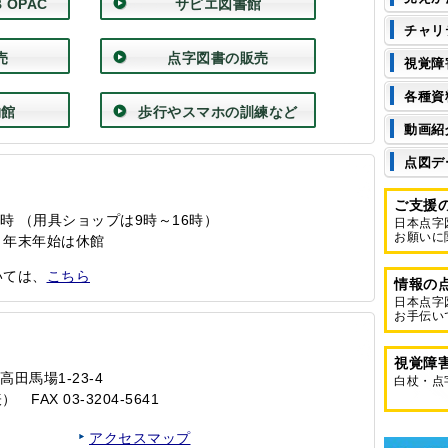
ン
 OPAC
サピエ図書館
ツ
チャリ
売
点字図書の販売
視覚障
各種資
物館
歩行やスマホの訓練など
動画紹
点図デ
ご支援
時 （用具ショップは9時～16時）
日本点字
お願いに
・年末年始は休館
いては、
こちら
情報の
日本点字
お手伝い
視覚障
高田馬場1‐23‐4
白杖・点
） FAX 03‐3204‐5641
アクセスマップ