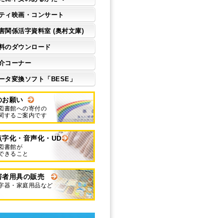
ティ映画・コンサート
害関係活字資料室 (奥村文庫)
料のダウンロード
介コーナー
ータ変換ソフト「BESE」
のお願い
図書館への寄付の
関するご案内です
点字化・音声化・UD
図書館が
できること
害者用具の販売
字器・家庭用品など