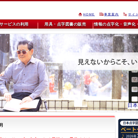
HOME
事業案内
サイ
サービスの利用
用具・点字図書の販売
情報の点字化・音声化・
日本
月