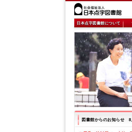
本
文
へ
ジ
メ
ャ
日本点字図書館について
イ
ン
ン
プ
メ
ニ
ュ
ー
図書館からのお知らせ 8