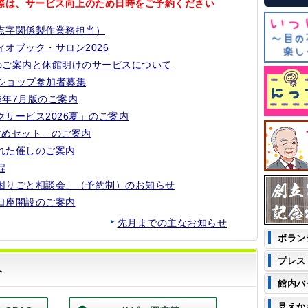
際は、サービス向上のため日時をご予約ください
点字関係製作業務担当）
オブック・サロン2026
館のご案内と休館明けのサービスについて
クショップ参加者募集
6年7月版のご案内
サービス2026夏」のご案内
すめセット」のご案内
れた催しのご案内
程
困りごと相談会」（予約制）のお知らせ
口座開設のご案内
先月までの主なお知らせ
そ
ボラン
の
他
プレス
の
へ
コ
館内バ
ン
テ
見えか